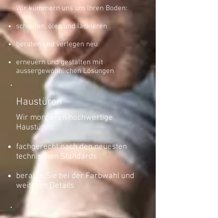
Wir kümmern uns um Ihren Boden:
schleifen, ölen und lackieren
beraten und verlegen neu
erneuern und gestalten mit
aussergewöhnlichen Lösungen
Haustüren
Wir montieren hochwertige
Haustüren:
fachgerecht nach den neuesten
technischen Standards
beraten Sie bei der Farbwahl und
weiteren Details