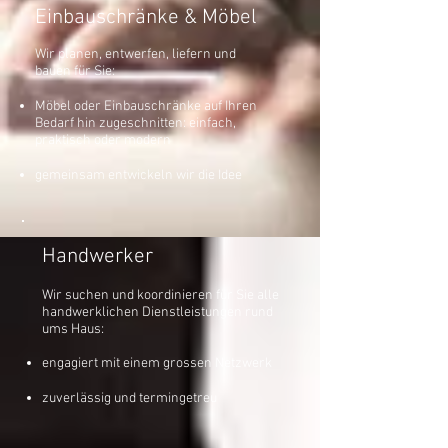
Einbauschränke & Möbel
Wir planen, entwerfen, liefern und
bauen für Sie:
Möbel oder Einbauschränke auf Ihren
Bedarf hin zugeschnitten: einfach,
praktisch oder modern
gemeinsam entwickeln wir die Idee
Handwerker
Wir suchen und koordinieren für Sie alle
handwerklichen Dienstleistungen rund
ums Haus:
engagiert mit einem grossen Netzwerk
zuverlässig und termingetreu