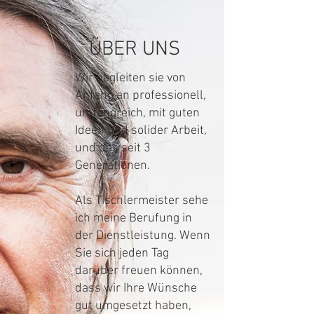
ÜBER UNS
Wir begleiten sie von
Anfang an professionell,
umfangreich, mit guten
Ideen und solider Arbeit,
und das seit 3
Generationen.
Als Tischlermeister sehe
ich meine Berufung in
der Dienstleistung. Wenn
Sie sich jeden Tag
darüber freuen können,
dass wir Ihre Wünsche
gut umgesetzt haben,