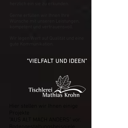
herzlich ein sie zu erkunden.
Gerne erfüllen wir Ihnen Ihre
Wünsche mit unseren Leistungen,
kompetent und vertrauensvoll.
Wir legen Wert auf Qualität und eine
gute Kommunikation.
"VIELFALT UND IDEEN"
Hier stellen wir Ihnen einige
Projekte
"AUS ALT MACH ANDERS" vor.
Bodengestaltungsbeispiele