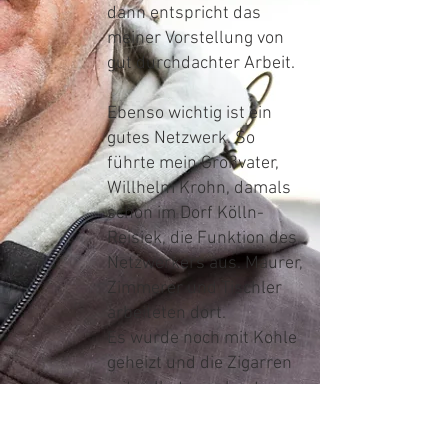
dann entspricht das
meiner Vorstellung von
gut durchdachter Arbeit.
Ebenso wichtig ist ein
gutes Netzwerk. So
führte m
ein Großvater,
Willhelm Krohn, damals
schon im Dorf Kölln-
Reisiek, die Funktion des
Netzwerkers aus. Maurer,
Zimmerer und Tischler
arbeiteten dort.
Es wurde noch mit Kohle
geheizt und die Zigarren
mit selbst angebautem
Tabak gedreht. Mein
Vater übernahm das